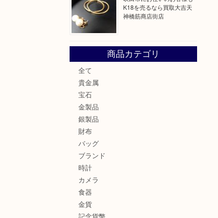
K18を売るなら買取大吉天
神橋筋商店街店
商品カテゴリ
全て
貴金属
宝石
金製品
銀製品
財布
バッグ
ブランド
時計
カメラ
食器
金貨
記念貨幣