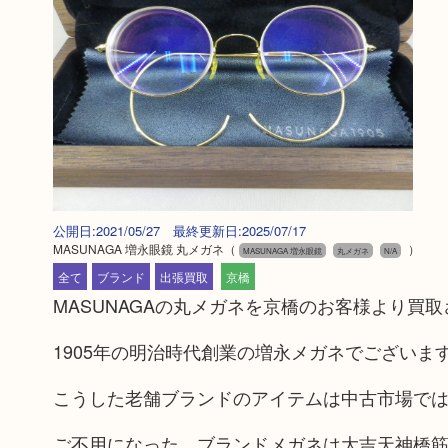
公開日:2021/05/27 最終更新日:2025/07/17
MASUNAGA 増永眼鏡 丸メガネ
（
）
MASUNAGA 増永眼鏡
丸メガネ
N/A
全て
ブランド
出張買取
京橋
MASUNAGAの丸メガネを京橋のお客様より買
1905年の明治時代創業の増永メガネでございま
こうした老舗ブランドのアイテムは中古市場で
ご不用になった、ブランドメガネは大吉天神橋