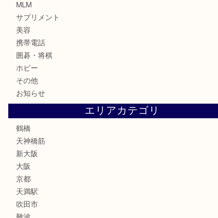
記念貨幣
記念メダル
古銭
お酒
切手
鉄道模型
テレホンカード
骨董品
古美術品
スポーツ用品
家電
喫煙具
線香
文房具
釣り道具
楽器