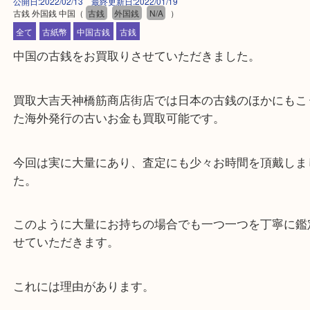
公開日:2022/02/13 最終更新日:2022/01/19
古銭 外国銭 中国
（
古銭
外国銭
N/A
）
全て
古紙幣
中国古銭
古銭
中国の古銭をお買取りさせていただきました。
買取大吉天神橋筋商店街店では日本の古銭のほかに
た海外発行の古いお金も買取可能です。
今回は実に大量にあり、査定にも少々お時間を頂戴
た。