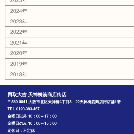
京都
天満駅
吹田市
難波
羽曳野市
京橋
東大阪
十三
都島区
北浜
堺市
淀川区
梅田
門真市
桜ノ宮
心斎橋