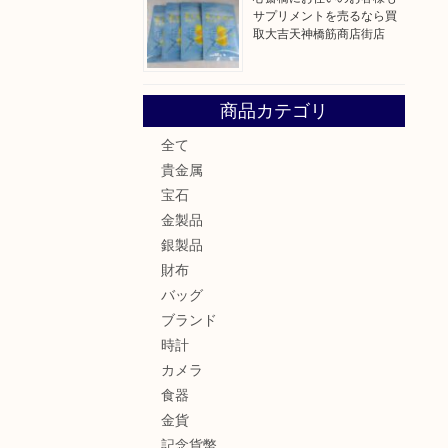
サプリメントを売るなら買
取大吉天神橋筋商店街店
商品カテゴリ
全て
貴金属
宝石
金製品
銀製品
財布
バッグ
ブランド
時計
カメラ
食器
金貨
記念貨幣