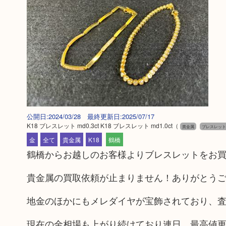
公開日:2024/03/28 最終更新日:2025/07/17
K18 ブレスレット md0.3ct K18 ブレスレット md1.0ct
（
貴金属
ブレスレット
金
全て
貴金属
K18
鶴橋
鶴橋からお越しのお客様よりブレスレットをお
貴金属の買取依頼が止まりません！ありがとう
地金のほかにもメレダイヤが宝飾されており、
現在の金相場も上がり続けており連日、最高値