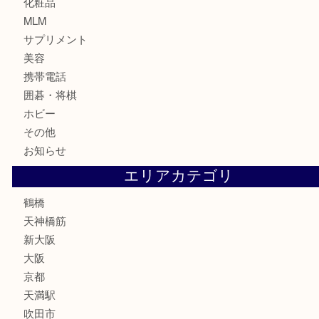
金貨
記念貨幣
記念メダル
古銭
お酒
切手
鉄道模型
テレホンカード
骨董品
古美術品
スポーツ用品
家電
喫煙具
線香
文房具
釣り道具