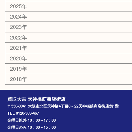
京都
天満駅
吹田市
難波
羽曳野市
京橋
東大阪
十三
都島区
北浜
堺市
淀川区
梅田
門真市
桜ノ宮
心斎橋