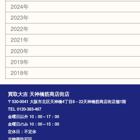
天満駅
吹田市
難波
羽曳野市
京橋
東大阪
十三
都島区
北浜
堺市
淀川区
梅田
門真市
桜ノ宮
心斎橋
道頓堀