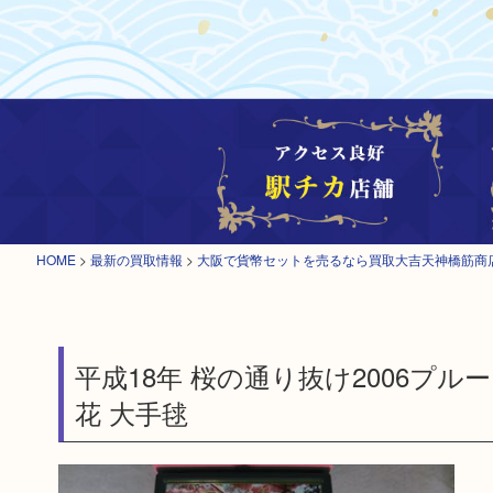
HOME
>
最新の買取情報
>
大阪で貨幣セットを売るなら買取大吉天神橋筋商
平成18年 桜の通り抜け2006プ
花 大手毬