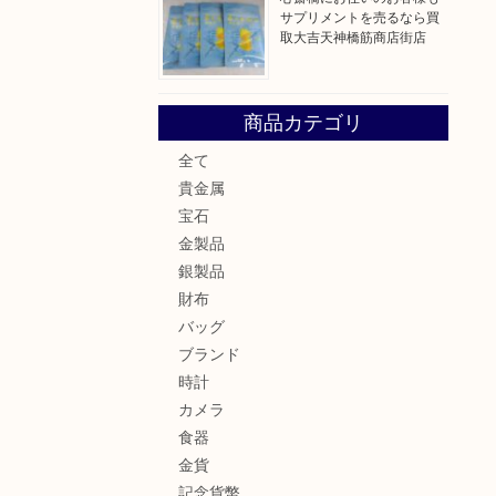
サプリメントを売るなら買
取大吉天神橋筋商店街店
商品カテゴリ
全て
貴金属
宝石
金製品
銀製品
財布
バッグ
ブランド
時計
カメラ
食器
金貨
記念貨幣