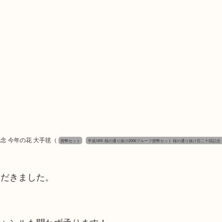
念 今年の花 大手毬
（
貨幣セット
平成18年 桜の通り抜け2006プルーフ貨幣セット 桜の通り抜け百二十回記念
ただきました。