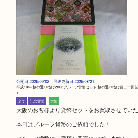
公開日:2025/09/02 最終更新日:2025/08/21
平成18年 桜の通り抜け2006プルーフ貨幣セット 桜の通り抜け百二十回記
）
全て
記念貨幣
大阪
大阪のお客様より貨幣セットをお買取させてい
本日はプルーフ貨幣のご依頼でした！