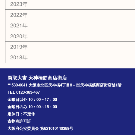
難波
羽曳野市
京橋
東大阪
十三
都島区
北浜
堺市
淀川区
梅田
門真市
桜ノ宮
心斎橋
道頓堀
アーカイブ