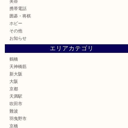
古銭
お酒
切手
鉄道模型
テレホンカード
骨董品
古美術品
スポーツ用品
家電
喫煙具
線香
文房具
釣り道具
楽器
フレグランス
化粧品