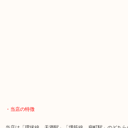
・GoogleMap