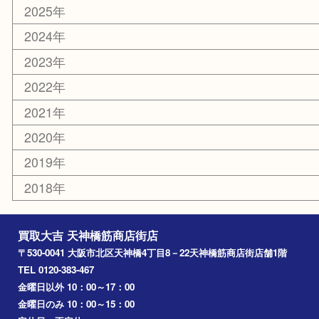
京都
天満駅
吹田市
難波
羽曳野市
京橋
東大阪
十三
都島区
北浜
堺市
淀川区
梅田
門真市
桜ノ宮
心斎橋