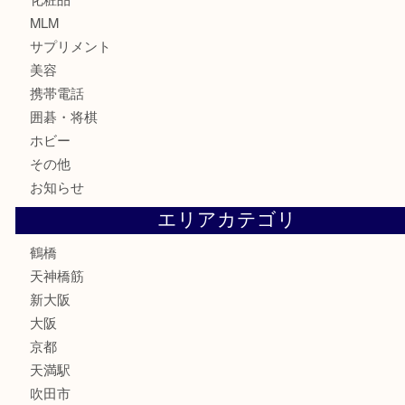
金貨
記念貨幣
記念メダル
古銭
お酒
切手
鉄道模型
テレホンカード
骨董品
古美術品
スポーツ用品
家電
喫煙具
線香
文房具
釣り道具
楽器