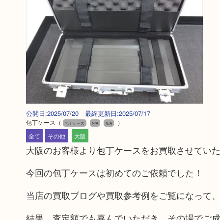
公開日:2025/07/20 最終更新日:2025/07/17
包丁ケース
（
）
包丁ケース
N/A
N/A
全て
その他
大阪
大阪のお客様より包丁ケースをお買取させてい
今回の包丁ケースは初めてのご依頼でした！
当店の買取ブログや買取参考例をご覧になって
結果、査定額でも喜んでいただき、その場でご