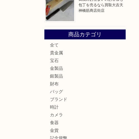
包丁を売るなら買取大吉天
神橋筋商店街店
商品カテゴリ
全て
貴金属
宝石
金製品
銀製品
財布
バッグ
ブランド
時計
カメラ
食器
金貨
記念貨幣