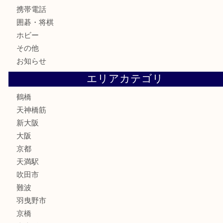
お酒
切手
鉄道模型
テレホンカード
骨董品
古美術品
スポーツ用品
家電
喫煙具
線香
文房具
釣り道具
楽器
フレグランス
化粧品
MLM