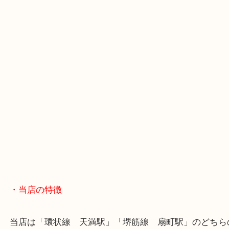
・GoogleMap