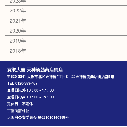
難波
羽曳野市
京橋
東大阪
十三
都島区
北浜
堺市
淀川区
梅田
門真市
桜ノ宮
心斎橋
道頓堀
アーカイブ