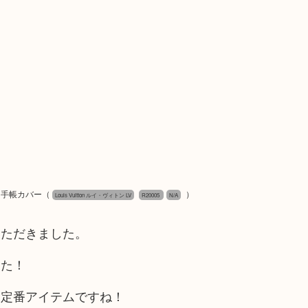
手帳 手帳カバー
（
）
Louis Vuitton ルイ・ヴィトン LV
R20005
N/A
いただきました。
した！
る定番アイテムですね！