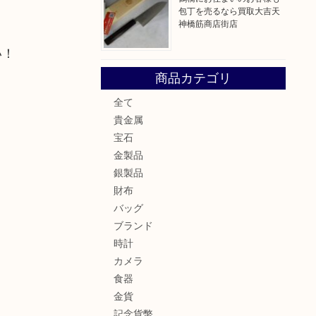
包丁を売るなら買取大吉天
神橋筋商店街店
い！
商品カテゴリ
全て
貴金属
宝石
金製品
銀製品
財布
バッグ
ブランド
時計
カメラ
食器
金貨
記念貨幣