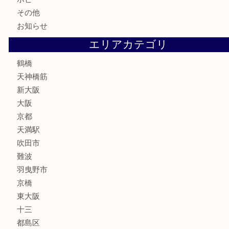
骨董品
古美術品
スポーツ用品
家電
喫煙具
線香
文房具
釣り道具
楽器
フレグランス
化粧品
MLM
サプリメント
美容
携帯電話
囲碁・将棋