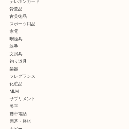
金製品
銀製品
財布
バッグ
ブランド
時計
カメラ
食器
金貨
記念貨幣
記念メダル
古銭
お酒
切手
鉄道模型
テレホンカード