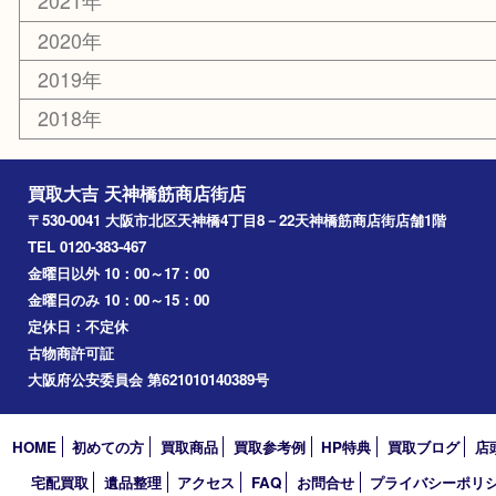
十三
都島区
北浜
堺市
淀川区
梅田
門真市
桜ノ宮
心斎橋
道頓堀
アーカイブ
2026年
2025年
2024年