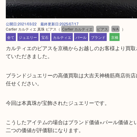
公開日:2021/03/22 最終更新日:2025/07/17
Cartier カルティエ 真珠 ピアス
（
Cartier カルティエ
ピアス
N/A
）
全て
ジュエリー
宝石
カルティエ
パール
ブランド
京橋
カルティエのピアスを京橋からお越しのお客様より
ていただきました。
ブランドジュエリーの高価買取は大吉天神橋筋商店
任せください。