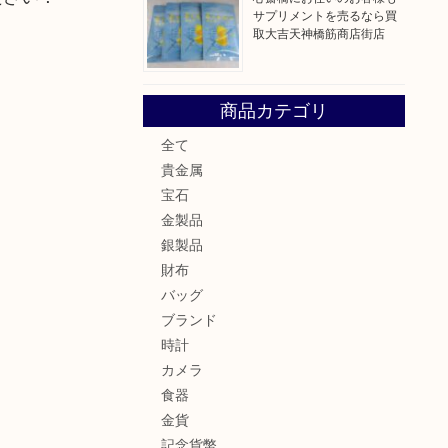
サプリメントを売るなら買
取大吉天神橋筋商店街店
商品カテゴリ
全て
貴金属
宝石
金製品
銀製品
財布
バッグ
ブランド
時計
カメラ
食器
金貨
記念貨幣