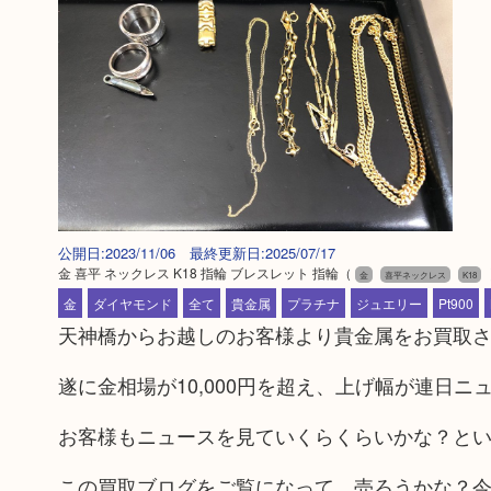
公開日:2023/11/06 最終更新日:2025/07/17
金 喜平 ネックレス K18 指輪 ブレスレット 指輪
（
金
喜平ネックレス
K18
金
ダイヤモンド
全て
貴金属
プラチナ
ジュエリー
Pt900
天神橋からお越しのお客様より貴金属をお買取
遂に金相場が10,000円を超え、上げ幅が連日
お客様もニュースを見ていくらくらいかな？と
この買取ブログをご覧になって、売ろうかな？