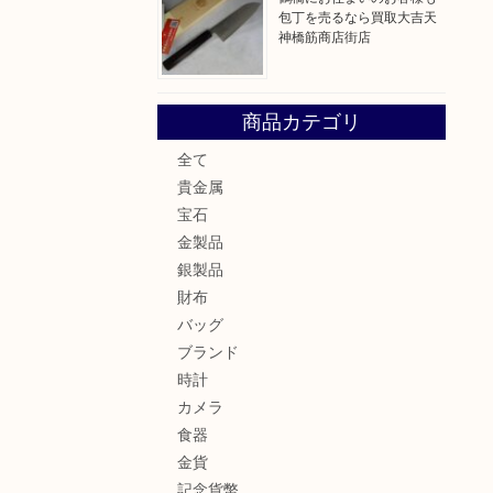
包丁を売るなら買取大吉天
神橋筋商店街店
商品カテゴリ
全て
貴金属
宝石
金製品
銀製品
財布
バッグ
ブランド
時計
カメラ
食器
金貨
記念貨幣