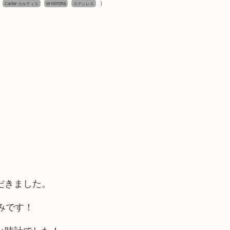
（
）
Cartier カルティエ
W10072R6
ステンレス
だきました。
みです！