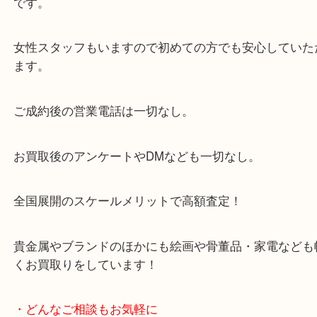
・当店の特徴
当店は「環状線 天満駅」「堺筋線 扇町駅」のど
からも徒歩1分！