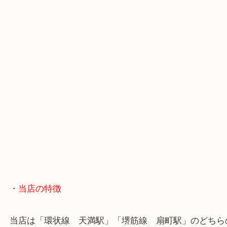
・GoogleMap