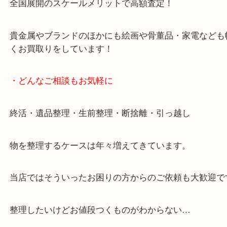
・当店の特徴
当店は「環状線 天満駅」「堺筋線 扇町駅」のど
からも徒歩1分！