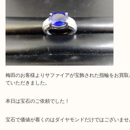
買取専門大吉の天神橋筋商店街店に来てよかったと
ただけるよう一点一点を丁寧に査定いたします。
Facebook
Twitter
Line
宝石 Pt900 S5.16ct リング
公開日:2026/07/13 最終更新日:2026/06/30
宝石 Pt900 S5.16ct リング（
宝石
リング
Pt900 S5.16ct
）
全て
貴金属
プラチナ
宝石
Pt900
梅田