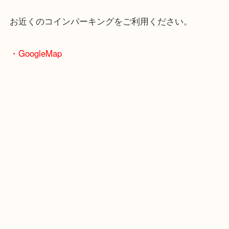
・最寄駅のご案内
大阪環状線「天満駅」
堺筋線「扇町駅」「天神橋筋六丁目駅」
・お車の方