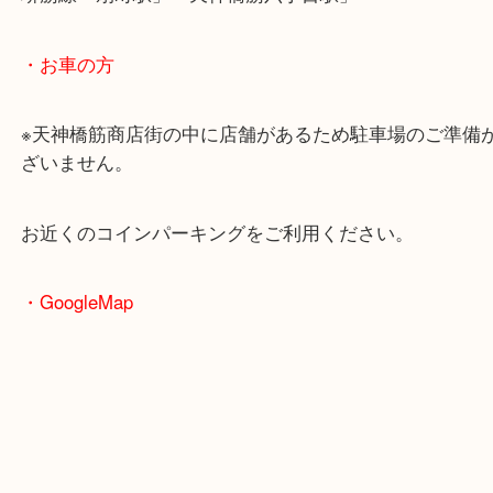
立て爪リングを19万円でご成約となりました！
お写真でもわかるかと思いますが、あまりグレード
いダイヤモンドでしたが、
精一杯の査定額で他店よりも高値だったようで喜ん
けました！
京橋にお住いのお客様もダイヤモンドを売りたい時
買取大吉天神橋筋商店街店へお越しください！
皆様からのご来店をお待ちしております。
・ホームページ特典