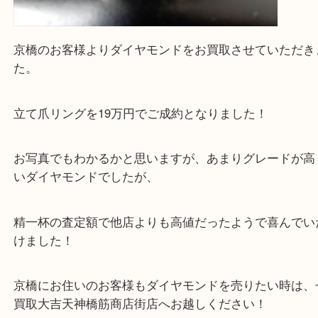
買取専門大吉の天神橋筋商店街店に来てよかったと
ただけるよう一点一点を丁寧に査定いたします。
Facebook
Twitter
Line
ジュエリー Pt900 リング D1.002ct
公開日:2026/07/02 最終更新日:2026/06/17
ジュエリー Pt900 リング D1.002ct（
ジュエリー
ダイヤモンド
Pt900