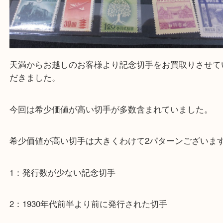
買取専門大吉の天神橋筋商店街店に来てよかったと
ただけるよう一点一点を丁寧に査定いたします。
Facebook
Twitter
Line
記念切手
公開日:2022/08/10 最終更新日:2025/07/17
記念切手（
記念切手
N/A
N/A
）
全て
バラ切手
切手
天満駅