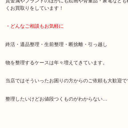
・当店の特徴
当店は「環状線 天満駅」「堺筋線 扇町駅」のど
からも徒歩1分！