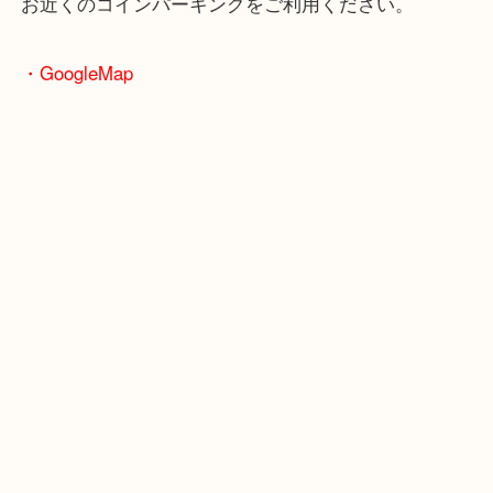
・最寄駅のご案内
大阪環状線「天満駅」
堺筋線「扇町駅」「天神橋筋六丁目駅」
・お車の方
※天神橋筋商店街の中に店舗があるため駐車場のご
ざいません。