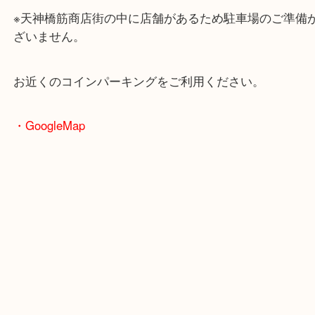
1930年代とは切手ブームが来たことが大きく関係し
買取大吉天神橋筋商店街店ではどんな切手でもお売
けます。
一点一点を丁寧に査定させていただきますのでお気
ちください。
皆様からのご来店をお待ちしております。
・ホームページ特典