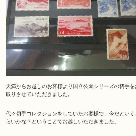
ただけるよう一点一点を丁寧に査定いたします。
Facebook
Twitter
Line
記念切手 国立公園シリーズ
公開日:2022/08/14 最終更新日:2025/07/17
記念切手 国立公園シリーズ（
記念切手
国立公園シリーズ
N/A
）
全て
バラ切手
切手
天満駅