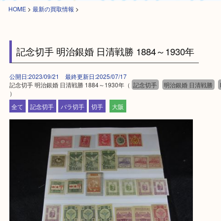
HOME
>
最新の買取情報
>
記念切手 明治銀婚 日清戦勝 1884～1930年
公開日:2023/09/21 最終更新日:2025/07/17
記念切手 明治銀婚 日清戦勝 1884～1930年（
記念切手
明治銀婚 日清
）
全て
記念切手
バラ切手
切手
大阪