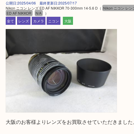
買取専門大吉の天神橋筋商店街店に来てよかったと
ただけるよう一点一点を丁寧に査定いたします。
Facebook
Twitter
Line
Nikon ニコン レンズ ED AF NIKKOR 70-300mm
5.6 D
公開日:2025/04/06 最終更新日:2025/07/17
Nikon ニコン レンズ ED AF NIKKOR 70-300mm 14-5.6 D（
Nikon ニコ