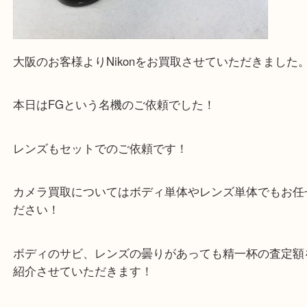
買取専門大吉の天神橋筋商店街店に来てよかったと
ただけるよう一点一点を丁寧に査定いたします。
Facebook
Twitter
Line
NIKON ニコン FG レンズ 35-140mm 13.8-5.3
公開日:2025/03/13 最終更新日:2025/07/17
NIKON ニコン FG レンズ 35-140mm 13.8-5.3（
NIKON ニコン
FG
N/