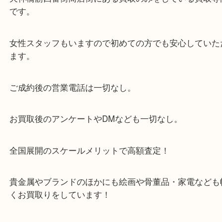
・当店の特徴
当店は「環状線 天満駅」「堺筋線 扇町駅」のど
からも徒歩1分！