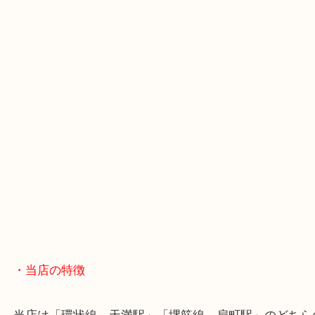
・ホームページ特典
・最寄駅のご案内
大阪環状線「天満駅」
堺筋線「扇町駅」「天神橋筋六丁目駅」