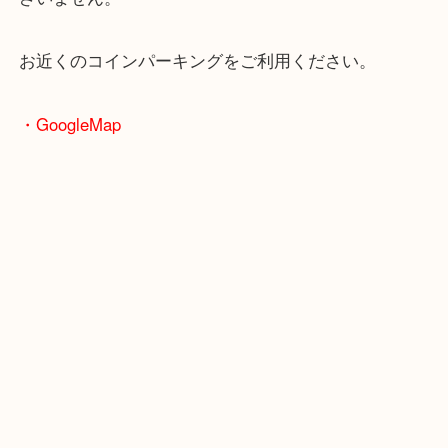
・最寄駅のご案内
大阪環状線「天満駅」
堺筋線「扇町駅」「天神橋筋六丁目駅」
・お車の方