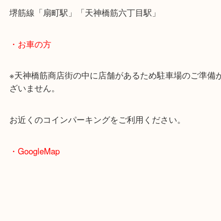
本日はFGという名機のご依頼でした！
レンズもセットでのご依頼です！
カメラ買取についてはボディ単体やレンズ単体でも
ださい！
ボディのサビ、レンズの曇りがあっても精一杯の査
紹介させていただきます！
大阪でNikonを売りたい時は当店をお尋ねください
皆様からのご来店をお待ちしております。