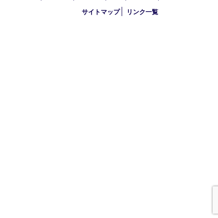
古物商許可証
大阪府公安委員会 第621010140389号
HOME
初めての方
買取商品
買取参考例
HP特典
買取ブログ
宅配買取
遺品整理
アクセス
FAQ
お問合せ
プライバシー
サイトマップ
リンク一覧