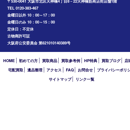
買取大吉 天神橋筋商店街店
〒530-0041 大阪市北区天神橋4丁目8－22天神橋筋商店街店舗1階
TEL 0120-383-467
金曜日以外 10：00～17：00
金曜日のみ 10：00～15：00
定休日：不定休
古物商許可証
大阪府公安委員会 第621010140389号
HOME
初めての方
買取商品
買取参考例
HP特典
買取ブログ
宅配買取
遺品整理
アクセス
FAQ
お問合せ
プライバシー
サイトマップ
リンク一覧