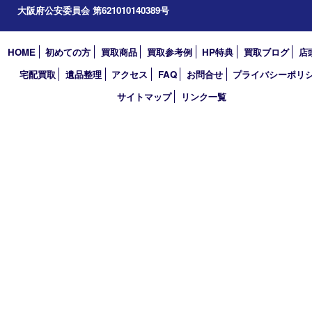
買取大吉 天神橋筋商店街店
〒530-0041 大阪市北区天神橋4丁目8－22天神橋筋商店街店舗1階
TEL 0120-383-467
金曜日以外 10：00～17：00
金曜日のみ 10：00～15：00
定休日：不定休
古物商許可証
大阪府公安委員会 第621010140389号
HOME
初めての方
買取商品
買取参考例
HP特典
買取ブログ
宅配買取
遺品整理
アクセス
FAQ
お問合せ
プライバシー
サイトマップ
リンク一覧