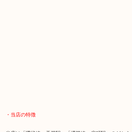
・GoogleMap