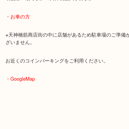
ファーバーカステルというブランド文具のご依頼で
しかし今回のボールペンはインク切れという状態で
流石にインク切れでは売れないかな？と思っていた
が、
査定額ではしっかりご紹介させていただきました！
梅田でボールペンを売りたい時は当店をお尋ねくだ
皆様からのご来店をお待ちしております。
・ホームページ特典