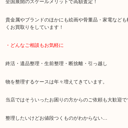
・当店の特徴
当店は「環状線 天満駅」「堺筋線 扇町駅」のど
からも徒歩1分！