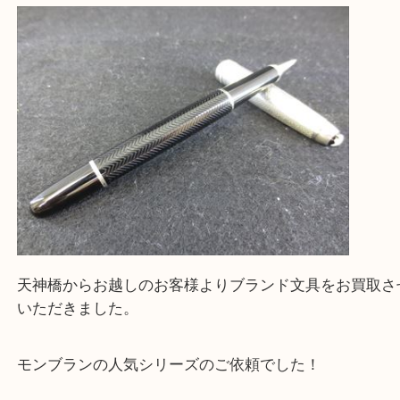
買取専門大吉の天神橋筋商店街店に来てよかったと
ただけるよう一点一点を丁寧に査定いたします。
Facebook
Twitter
Line
MONT BLANC モンブラン マイスターシュ
Tix ボールペン シルバーブラック
公開日:2025/01/19 最終更新日:2025/07/17
MONT BLANC モンブラン マイスターシュテュック Tix ボールペン シ
（
MONT BLANC モンブラン
マイスターシュティック
N/A
）
全て
ボールペン
文房具
天神橋筋