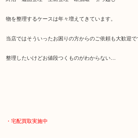
天神橋筋四番街商店街にある買取のみをしている買
です。
女性スタッフもいますので初めての方でも安心して
ます。
ご成約後の営業電話は一切なし。
お買取後のアンケートやDMなども一切なし。
全国展開のスケールメリットで高額査定！
貴金属やブランドのほかにも絵画や骨董品・家電な