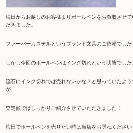
買取専門大吉の天神橋筋商店街店に来てよかったと
ただけるよう一点一点を丁寧に査定いたします。
Facebook
Twitter
Line
FABER CASTELL ファーバーカステル ボー
インク無し クラシック コレクション グラナ
公開日:2025/01/16 最終更新日:2025/07/17
FABER CASTELL ファーバーカステル ボールペン インク無し クラシッ
ン グラナディラ（
FABER CASTELL ファーバーカステル
ボールペン
全て
ボールペン
文房具
梅田