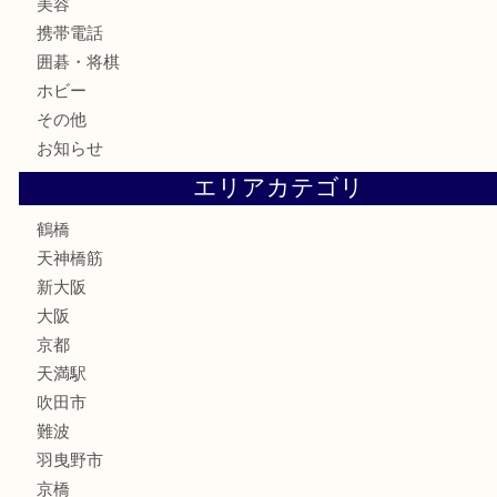
古銭
お酒
切手
鉄道模型
テレホンカード
骨董品
古美術品
スポーツ用品
家電
喫煙具
線香
文房具
釣り道具
楽器
フレグランス
化粧品