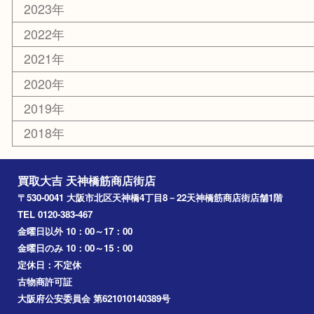
難波
羽曳野市
京橋
東大阪
十三
都島区
北浜
堺市
淀川区
梅田
門真市
桜ノ宮
心斎橋
道頓堀
アーカイブ