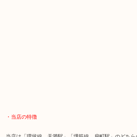
・GoogleMap