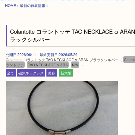
HOME
>
最新の買取情報
>
Colantotte コラントッテ TAO NECKLACE α A
ラックシルバー
公開日:2026/06/11 最終更新日:2026/05/29
Colantotte コラントッテ TAO NECKLACE α ARAN ブラックシルバー（
ラントッテ
TAO NECKLACE α ARA
N/A
）
全て
磁気ネックレス
美容
新大阪