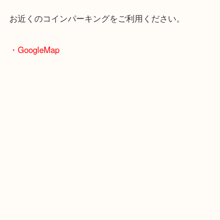
・最寄駅のご案内
大阪環状線「天満駅」
堺筋線「扇町駅」「天神橋筋六丁目駅」
・お車の方