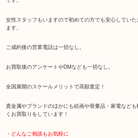
・当店の特徴
当店は「環状線 天満駅」「堺筋線 扇町駅」のど
からも徒歩1分！