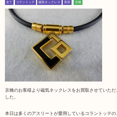
買取専門大吉の天神橋筋商店街店に来てよかったと
ただけるよう一点一点を丁寧に査定いたします。
Facebook
Twitter
Line
ColanTotte コラントッテ TAO ゴールド 磁気
レス
公開日:2026/05/05 最終更新日:2026/04/16
ColanTotte コラントッテ TAO ゴールド 磁気ネックレス（
ColanTotte
TAO ゴールド
N/A
）
全て
コラントッテ
磁気ネックレス
美容
京橋