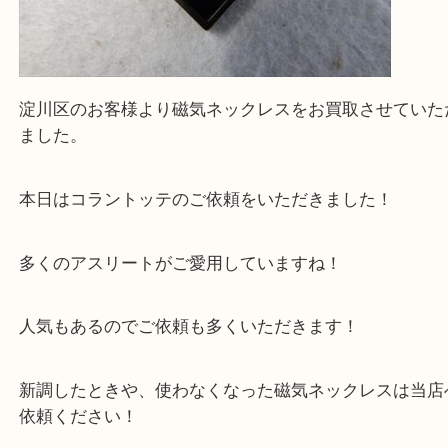
買取専門大吉の天神橋筋商店街店に来てよかったと
ただけるよう一点一点を丁寧に査定いたします。
Facebook
Twitter
Line
Colantotte TAO AURA Matte Black Mサイズ 4
気ネックレス コラントッテ アウラ マッドブ
公開日:2026/04/09 最終更新日:2026/03/24