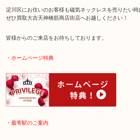
Colantotte TAO AURA Matte Black Mサイズ 43cm 磁気ネックレス コ
ラ マッドブラック（
Colantotte コラントッテ
TAO AURA
N/A
）
全て
磁気ネックレス
淀川区
淀川区のお客様より磁気ネックレスをお買取させて
ました。