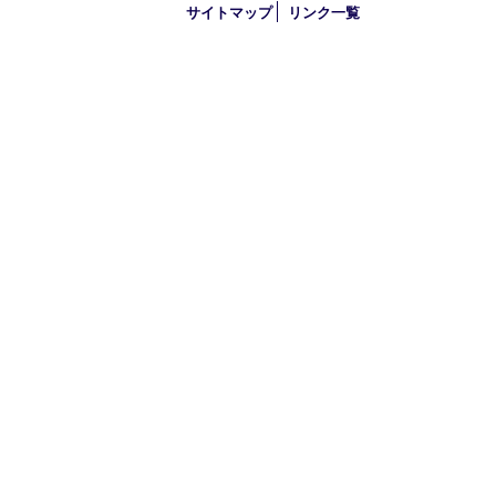
金曜日のみ 10：00～15：00
定休日：不定休
古物商許可証
大阪府公安委員会 第621010140389号
HOME
初めての方
買取商品
買取参考例
HP特典
買取ブログ
宅配買取
遺品整理
アクセス
FAQ
お問合せ
プライバシー
サイトマップ
リンク一覧