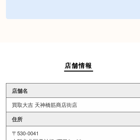
週末
も営業中
当店は週末も営業しております。平日にはご来店
いお客様にもご利用しやすい買取専門店です。
外出ＯＫ
商品査定中の外出も出来ますので、査定中に用事
せていただくことも可能です。