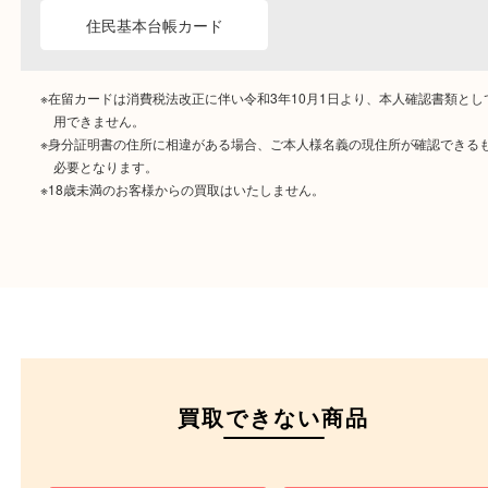
本人
確認書類
運転免許証
マイナンバーカー
パスポート
特別永住者証明書
（日本政府発行のもの
住民基本台帳カード
※在留カードは消費税法改正に伴い令和3年10月1日より、本人確認書
用できません。
※身分証明書の住所に相違がある場合、ご本人様名義の現住所が確認
必要となります。
※18歳未満のお客様からの買取はいたしません。