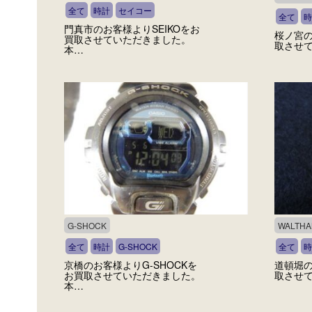
全て
時計
セイコー
全て
時
門真市のお客様よりSEIKOをお
桜ノ宮
買取させていただきました。
取させて
本…
G-SHOCK
WALTH
全て
時計
G-SHOCK
全て
時
京橋のお客様よりG-SHOCKを
道頓堀
お買取させていただきました。
取させて
本…