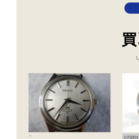
買
CITIZE