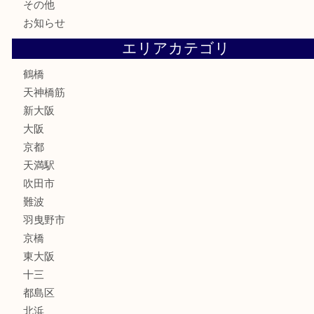
鉄道模型
テレホンカード
骨董品
古美術品
スポーツ用品
家電
喫煙具
線香
文房具
釣り道具
楽器
フレグランス
化粧品
MLM
サプリメント
美容