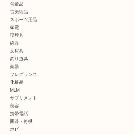
貴金属
宝石
金製品
銀製品
財布
バッグ
ブランド
時計
カメラ
食器
金貨
記念貨幣
記念メダル
古銭
お酒
切手