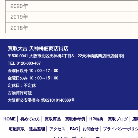
京橋
東大阪
十三
都島区
北浜
堺市
淀川区
梅田
門真市
桜ノ宮
心斎橋
道頓堀
アーカイブ
2026年
2025年