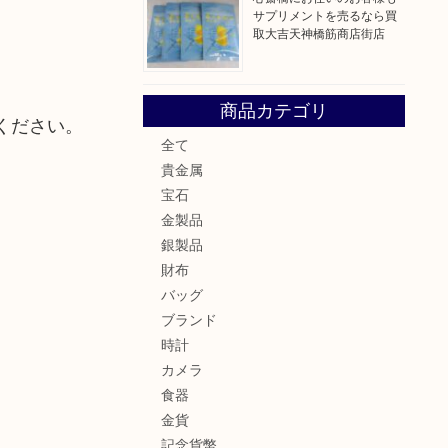
サプリメントを売るなら買
取大吉天神橋筋商店街店
商品カテゴリ
ください。
全て
貴金属
宝石
金製品
銀製品
財布
バッグ
ブランド
時計
カメラ
食器
金貨
記念貨幣