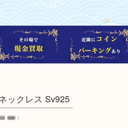
 ネックレス Sv925
）
レス
Sv925