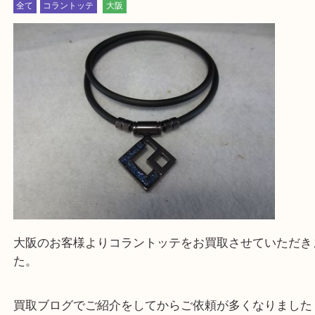
買取専門大吉の天神橋筋商店街店に来てよかったと
ただけるよう一点一点を丁寧に査定いたします。
Facebook
Twitter
Line
コラントッテ TAO ネックレス AURA アウラ L
51cm ダークブラウン×ブルーラメ
公開日:2025/03/28 最終更新日:2025/07/17
コラントッテ TAO ネックレス AURA アウラ LL 51cm ダークブラウン×
コラントッテ
AURA アウラ
N/A
）
全て
コラントッテ
大阪