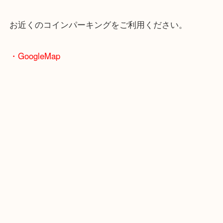
・最寄駅のご案内
大阪環状線「天満駅」
堺筋線「扇町駅」「天神橋筋六丁目駅」
・お車の方