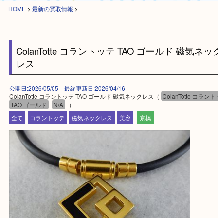
HOME
>
最新の買取情報
>
ColanTotte コラントッテ TAO ゴールド 磁気
レス
公開日:2026/05/05 最終更新日:2026/04/16
ColanTotte コラントッテ TAO ゴールド 磁気ネックレス（
ColanTotte
TAO ゴールド
N/A
）
全て
コラントッテ
磁気ネックレス
美容
京橋