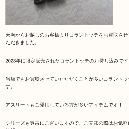
買取専門大吉の天神橋筋商店街店に来てよかったと
ただけるよう一点一点を丁寧に査定いたします。
Facebook
Twitter
Line
コラントッテ TAO ネックレスα ARAN 2023LI
EDITION 限定販売
公開日:2024/06/19 最終更新日:2025/07/17