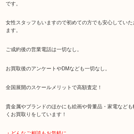
・当店の特徴
当店は「環状線 天満駅」「堺筋線 扇町駅」のど
からも徒歩1分！