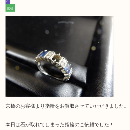
買取専門大吉の天神橋筋商店街店に来てよかったと
ただけるよう一点一点を丁寧に査定いたします。
Facebook
Twitter
Line
ジュエリーリング 石外れ Pt900
公開日:2026/02/20 最終更新日:2026/01/26
ジュエリーリング 石外れ Pt900 （
ジュエリーリング
石外れ
Pt900
ダイヤモンド
全て
貴金属
プラチナ
ジュエリー
宝石
Pt900
ア
京橋