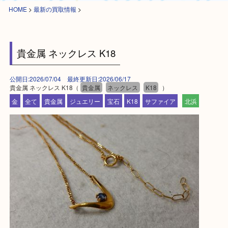
HOME
>
最新の買取情報
>
貴金属 ネックレス K18
公開日:2026/07/04 最終更新日:2026/06/17
貴金属 ネックレス K18（
貴金属
ネックレス
K18
）
金
全て
貴金属
ジュエリー
宝石
K18
サファイア
北浜