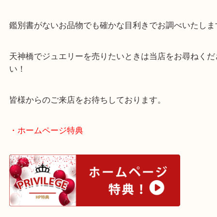
公開日:2024/07/11 最終更新日:2025/07/17
ピンクサファイア1.18ct md0.06ct リング プラチナ（
ジュエリー
リン
ナ
）
全て
貴金属
プラチナ
ジュエリー
宝石
サファイア
天神橋筋