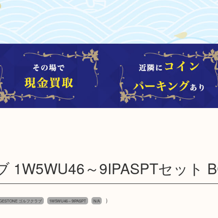
 1W5WU46～9IPASPTセット BG
）
DGESTONE ゴルフクラブ
1W5WU46～9IPASPT
N/A