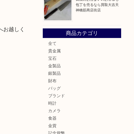
包丁を売るなら買取大吉天
神橋筋商店街店
へお越しく
商品カテゴリ
全て
貴金属
宝石
金製品
銀製品
財布
バッグ
ブランド
時計
カメラ
食器
金貨
記念貨幣