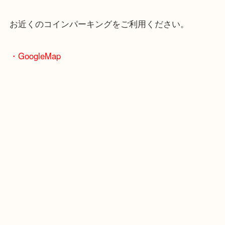
堺筋線「扇町駅」「天神橋筋六丁目駅」
・お車の方
※天神橋筋商店街の中に店舗があるため駐車場のご
ざいません。
お近くのコインパーキングをご利用ください。
・GoogleMap