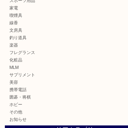
金製品
銀製品
財布
バッグ
ブランド
時計
カメラ
食器
金貨
記念貨幣
記念メダル
古銭
お酒
切手
鉄道模型
テレホンカード