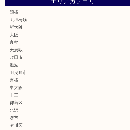
骨董品
古美術品
スポーツ用品
家電
喫煙具
線香
文房具
釣り道具
楽器
フレグランス
化粧品
MLM
サプリメント
美容
携帯電話
囲碁・将棋