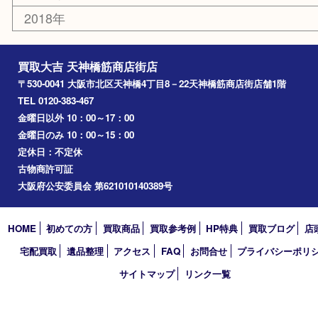
都島区
北浜
堺市
淀川区
梅田
門真市
桜ノ宮
心斎橋
道頓堀
アーカイブ
2026年
2025年
2024年
2023年