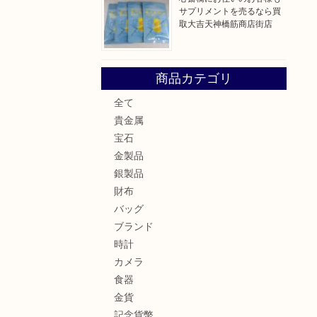
サプリメントを売るなら買
取大吉天神橋筋商店街店
商品カテゴリ
全て
貴金属
宝石
金製品
銀製品
財布
バッグ
ブランド
時計
カメラ
食器
金貨
記念貨幣