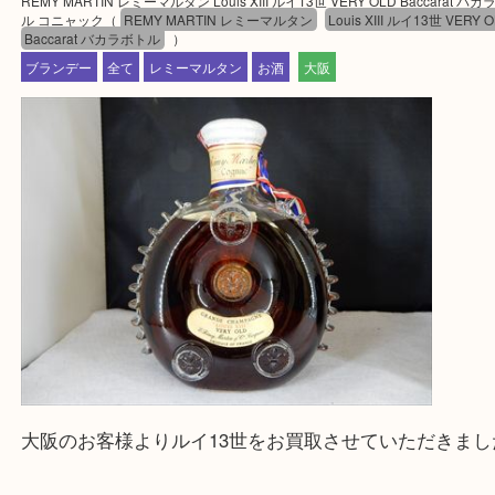
買取専門大吉の天神橋筋商店街店に来てよかったと
ただけるよう一点一点を丁寧に査定いたします。
Facebook
Twitter
Line
REMY MARTIN レミーマルタン Louis XIII ル
VERY OLD Baccarat バカラボトル コニャッ
公開日:2026/02/19 最終更新日:2026/01/26
REMY MARTIN レミーマルタン Louis XIII ルイ13世 VERY OLD Baccar
ル コニャック（
REMY MARTIN レミーマルタン
Louis XIII ルイ13世 
Baccarat バカラボトル
）