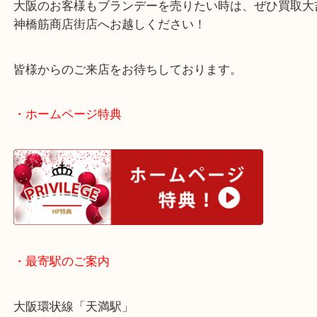
公開日:2026/02/14 最終更新日:2026/01/20
ブランデー REMY MARTIN レミーマルタン（
ブランデー
REMY MAR
ルタン
N/A
）
ブランデー
全て
ヘネシー
レミーマルタン
カミュ
お酒
大阪