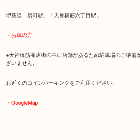
大阪のお客様よりブランデーをお買取させていただ
た。
本日はREMY MARTINなど多数のご依頼をいただき
どれも未開栓につき全てお買取させていただきまし
ブランデーは未開栓状態であれば古いお酒でもお買
ます！
大阪のお客様もブランデーを売りたい時は、ぜひ買
神橋筋商店街店へお越しください！
皆様からのご来店をお待ちしております。