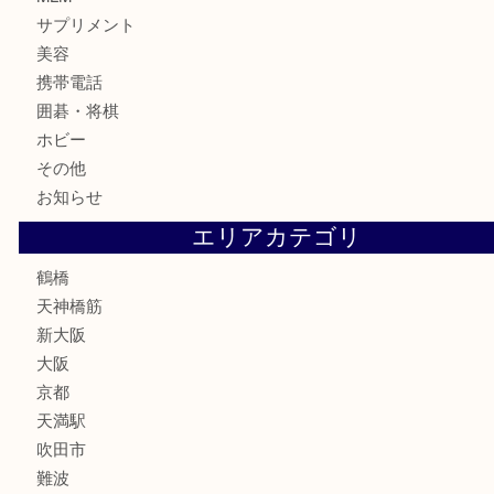
古銭
お酒
切手
鉄道模型
テレホンカード
骨董品
古美術品
スポーツ用品
家電
喫煙具
線香
文房具
釣り道具
楽器
フレグランス
化粧品