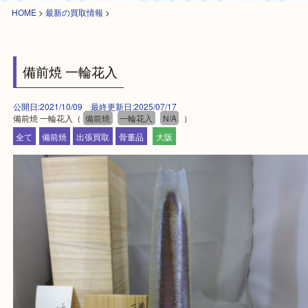
HOME
>
最新の買取情報
>
備前焼 一輪花入
公開日:2021/10/09 最終更新日:2025/07/17
備前焼 一輪花入（
備前焼
一輪花入
N/A
）
全て
備前焼
出張買取
骨董品
大阪