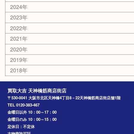
吹田市
難波
羽曳野市
京橋
東大阪
十三
都島区
北浜
堺市
淀川区
梅田
門真市
桜ノ宮
心斎橋
道頓堀
アーカイブ