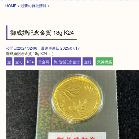
HOME
>
最新の買取情報
>
御成婚記念金貨 18g K24
公開日:2024/02/06 最終更新日:2025/07/17
御成婚記念金貨 18g K24（ ）
金
全て
K24
貴金属
御成婚記念金貨
金貨
天神橋筋