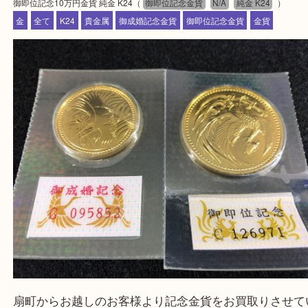
買取専門大吉の天神橋筋商店街店に来てよかったと
ただけるよう一点一点を丁寧に査定いたします。
Facebook
Twitter
Line
御即位記念10万円金貨 純金 K24
公開日:2022/08/20 最終更新日:2022/08/02
御即位記念10万円金貨 純金 K24（
御即位記念金貨
N/A
純金 K24
）
金
全て
K24
貴金属
御成婚記念金貨
御即位記念金貨
金貨