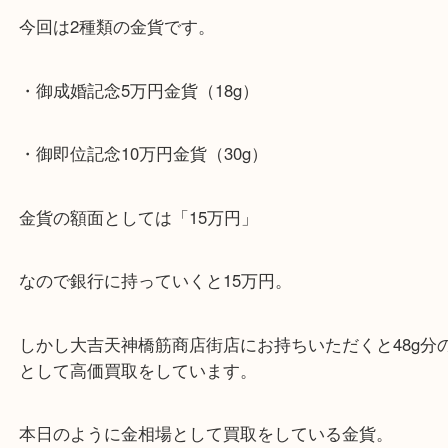
ただけるよう一点一点を丁寧に査定いたします。
Facebook
Twitter
Line
御即位記念金貨 K24 10万円 30g
公開日:2021/10/25 最終更新日:2025/07/17
御即位記念金貨 K24 10万円 30g（
御即位記念金貨
10万円
K24
）
金
全て
K24
貴金属
御成婚記念金貨
御即位記念金貨
金貨
大阪