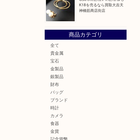
K18を売るなら買取大吉天
神橋筋商店街店
商品カテゴリ
全て
貴金属
宝石
金製品
銀製品
財布
バッグ
ブランド
時計
カメラ
食器
金貨
記念貨幣