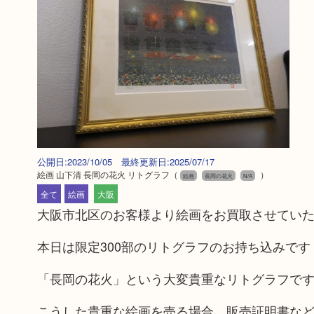
公開日:2023/10/05 最終更新日:2025/07/17
絵画 山下清 長岡の花火 リトグラフ
（
）
絵画
長岡の花火
N/A
全て
絵画
大阪
大阪市北区のお客様より絵画をお買取させてい
本日は限定300部のリトグラフのお持ち込みです
「長岡の花火」という大変貴重なリトグラフで
こうした貴重な絵画を売る場合、販売証明書な