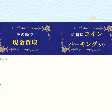
店街店
フ