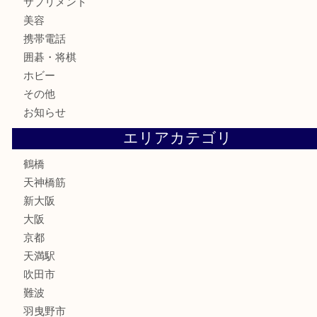
記念貨幣
記念メダル
古銭
お酒
切手
鉄道模型
テレホンカード
骨董品
古美術品
スポーツ用品
家電
喫煙具
線香
文房具
釣り道具
楽器