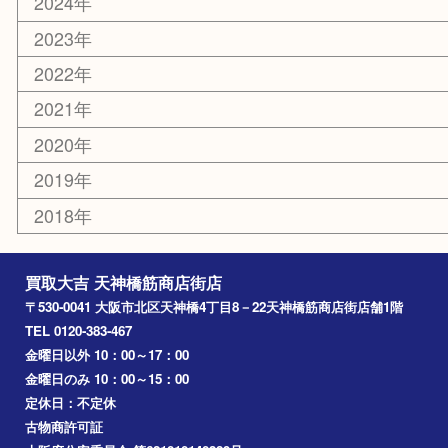
京都
天満駅
吹田市
難波
羽曳野市
京橋
東大阪
十三
都島区
北浜
堺市
淀川区
梅田
門真市
桜ノ宮
心斎橋