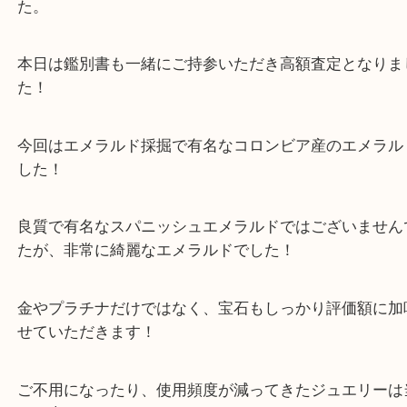
公開日:2023/07/22 最終更新日:2025/07/17
エメラルド リング Pt900
（
エメラルド
リング
Pt900
）
全て
エメラルド
貴金属
プラチナ
ジュエリー
宝石
Pt900
天満のお客様よりエメラルドをお買取させていただ
た。
本日は鑑別書も一緒にご持参いただき高額査定とな
た！
今回はエメラルド採掘で有名なコロンビア産のエメ
した！
良質で有名なスパニッシュエメラルドではございま
たが、非常に綺麗なエメラルドでした！