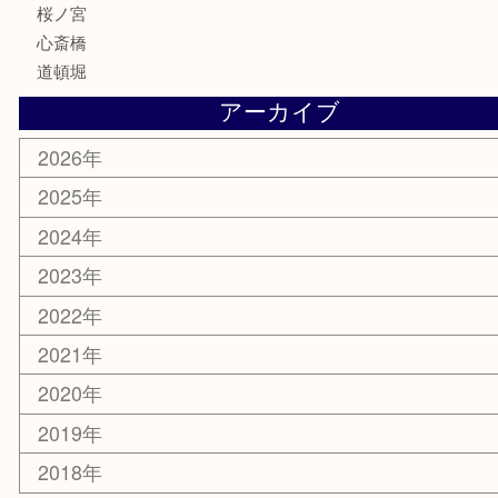
エリアカテゴリ
鶴橋
天神橋筋
新大阪
大阪
京都
天満駅
吹田市
難波
羽曳野市
京橋
東大阪
十三
都島区
北浜
堺市