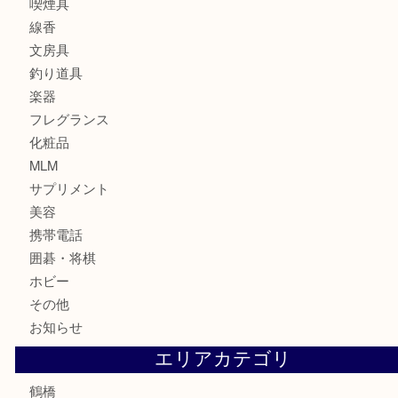
バッグ
ブランド
時計
カメラ
食器
金貨
記念貨幣
記念メダル
古銭
お酒
切手
鉄道模型
テレホンカード
骨董品
古美術品
スポーツ用品
家電