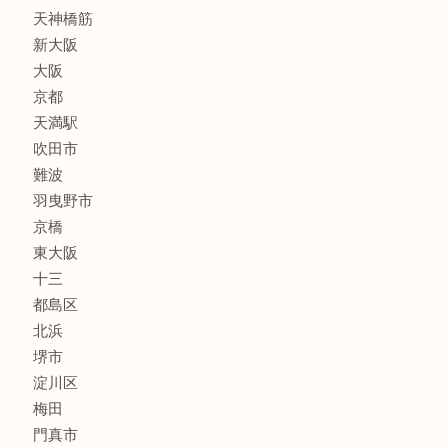
喫煙具
線香
文房具
釣り道具
楽器
フレグランス
化粧品
MLM
サプリメント
美容
携帯電話
囲碁・将棋
ホビー
その他
お知らせ