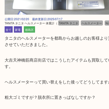
公開日:2021/02/20 最終更新日:2025/07/17
TANITA タニタ ヘルスメーター 体重計
（
TANITA タニタ
ヘルスメータ
全て
家電
都島区
タニタのヘルスメーターを都島からお越しのお客様
させていただきました。
大吉天神橋筋商店街店ではこうしたアイテムも買取
す。