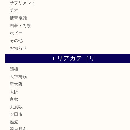
記念メダル
古銭
お酒
切手
鉄道模型
テレホンカード
骨董品
古美術品
スポーツ用品
家電
喫煙具
線香
文房具
釣り道具
楽器
フレグランス