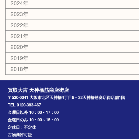
天満駅
吹田市
難波
羽曳野市
京橋
東大阪
十三
都島区
北浜
堺市
淀川区
梅田
門真市
桜ノ宮
心斎橋
道頓堀