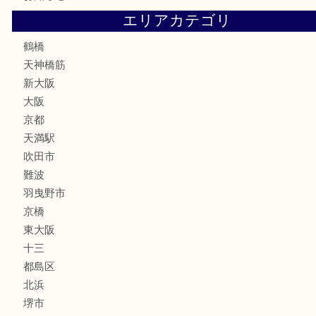
スポーツ用品
家電
喫煙具
線香
文房具
釣り道具
楽器
フレグランス
化粧品
MLM
サプリメント
美容
携帯電話
囲碁・将棋
ホビー
その他