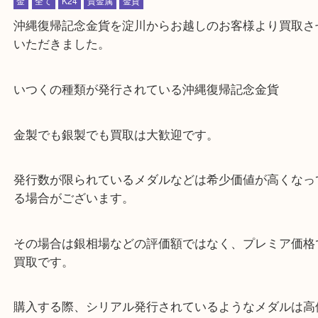
公開日:2021/04/10 最終更新日:2021/04/06
金 沖縄復帰記念
（
沖縄復帰記念
金貨
N/A
）
金
全て
K24
貴金属
金貨
沖縄復帰記念金貨を淀川からお越しのお客様より買
いただきました。
いつくの種類が発行されている沖縄復帰記念金貨
金製でも銀製でも買取は大歓迎です。
発行数が限られているメダルなどは希少価値が高く
る場合がございます。