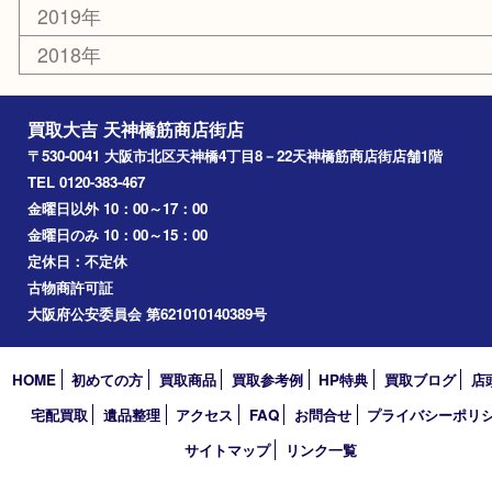
北浜
堺市
淀川区
梅田
門真市
桜ノ宮
心斎橋
道頓堀
アーカイブ
2026年
2025年
2024年
2023年
2022年