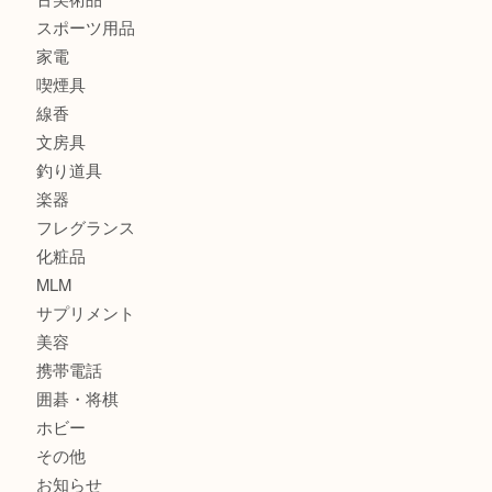
財布
バッグ
ブランド
時計
カメラ
食器
金貨
記念貨幣
記念メダル
古銭
お酒
切手
鉄道模型
テレホンカード
骨董品
古美術品