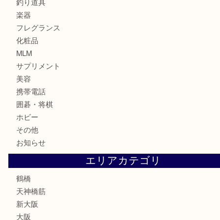
時計
カメラ
食器
金貨
記念貨幣
記念メダル
古銭
お酒
切手
鉄道模型
テレホンカード
骨董品
古美術品
スポーツ用品
家電
喫煙具