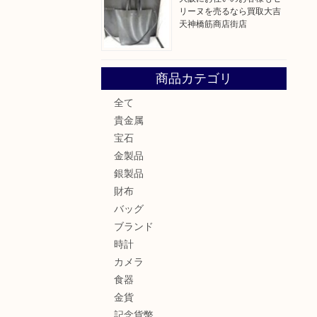
リーヌを売るなら買取大吉
天神橋筋商店街店
商品カテゴリ
全て
貴金属
宝石
金製品
銀製品
財布
バッグ
ブランド
時計
カメラ
食器
金貨
記念貨幣