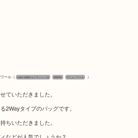
 ノワール
（
）
Louis Vuitton ルイヴィトン LV
M95351
デニムノワール
させていただきました。
る2Wayタイプのバッグです。
お持ちいただきました。
ディなどが人気でしょうか？