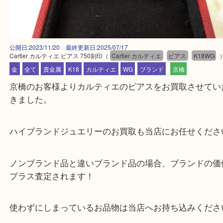
公開日:2023/11/20 最終更新日:2025/07/17
Cartier カルティエ ピアス 750刻印
（
Cartier カルティエ
ピアス
K18
金
全て
貴金属
K18
カルティエ
WG
ブランド
京橋
京橋のお客様よりカルティエのピアスをお買取させ
きました。
ハイブランドジュエリーのお買取も当店にお任せく