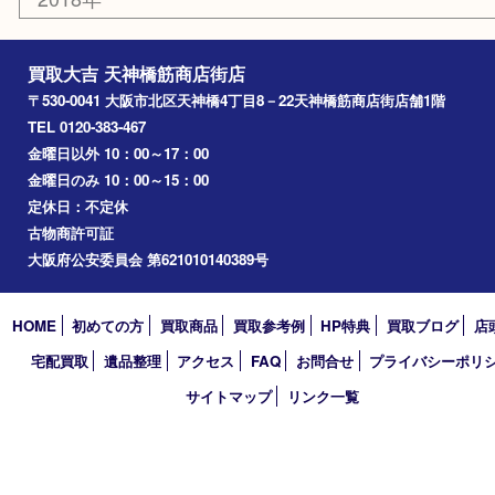
北浜
堺市
淀川区
梅田
門真市
桜ノ宮
心斎橋
道頓堀
アーカイブ
2026年
2025年
2024年
2023年