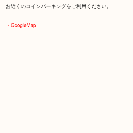
・お車の方
※天神橋筋商店街の中に店舗があるため駐車場のご
ざいません。
お近くのコインパーキングをご利用ください。
・GoogleMap