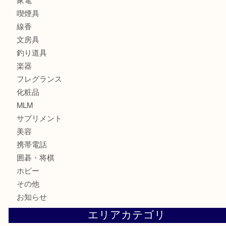
銀製品
財布
バッグ
ブランド
時計
カメラ
食器
金貨
記念貨幣
記念メダル
古銭
お酒
切手
鉄道模型
テレホンカード
骨董品