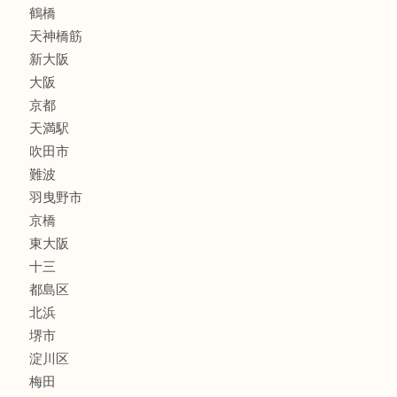
古美術品
スポーツ用品
家電
喫煙具
線香
文房具
釣り道具
楽器
フレグランス
化粧品
MLM
サプリメント
美容
携帯電話
囲碁・将棋
ホビー