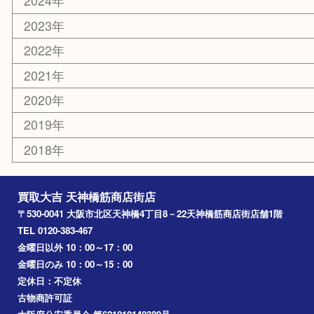
難波
羽曳野市
京橋
東大阪
十三
都島区
北浜
堺市
淀川区
梅田
門真市
桜ノ宮
心斎橋
道頓堀
アーカイブ