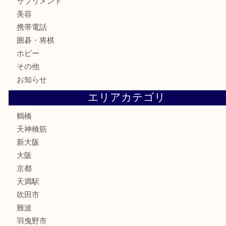
お酒
切手
鉄道模型
テレホンカード
骨董品
古美術品
スポーツ用品
家電
喫煙具
線香
文房具
釣り道具
楽器
フレグランス
化粧品
MLM