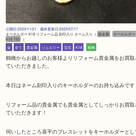
公開日:2023/11/21 最終更新日:2025/07/17
キーホルダー K18 リフォーム品 刻印入り ネーム入り
（
貴金属
キーホ
K18 750
）
金
全て
貴金属
ジュエリー
宝石
K18
鶴橋
鶴橋からお越しのお客様よりリフォーム貴金属をお
ていただきました。
本日はネーム刻印入りのキーホルダーのお持ち込み