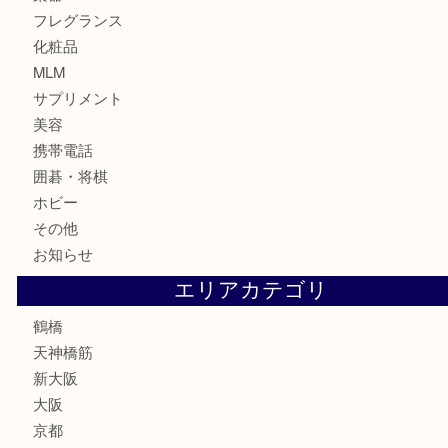
食器
金貨
記念貨幣
記念メダル
古銭
お酒
切手
鉄道模型
テレホンカード
骨董品
古美術品
スポーツ用品
家電
喫煙具
線香
文房具