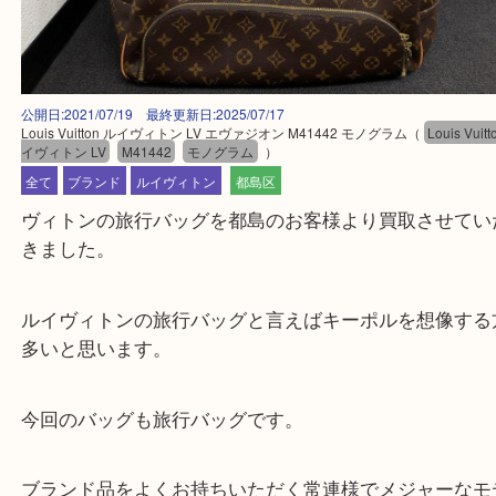
公開日:2021/07/19 最終更新日:2025/07/17
Louis Vuitton ルイヴィトン LV エヴァジオン M41442 モノグラム
（
Louis
イヴィトン LV
M41442
モノグラム
）
全て
ブランド
ルイヴィトン
都島区
ヴィトンの旅行バッグを都島のお客様より買取させ
きました。
ルイヴィトンの旅行バッグと言えばキーポルを想像
多いと思います。