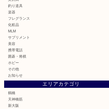
カメラ
食器
金貨
記念貨幣
記念メダル
古銭
お酒
切手
鉄道模型
テレホンカード
骨董品
古美術品
スポーツ用品
家電
喫煙具
線香