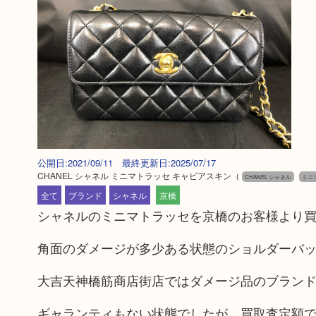
公開日:2021/09/11 最終更新日:2025/07/17
CHANEL シャネル ミニマトラッセ キャビアスキン
（
CHANEL シャネル
ミニ
全て
ブランド
シャネル
京橋
シャネルのミニマトラッセを京橋のお客様より
角面のダメージが多少ある状態のショルダーバ
大吉天神橋筋商店街店ではダメージ品のブラン
ギャランティもない状態でしたが、買取査定額