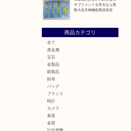
サプリメントを売るなら買
取大吉天神橋筋商店街店
商品カテゴリ
全て
貴金属
宝石
金製品
銀製品
財布
バッグ
ブランド
時計
カメラ
食器
金貨
記念貨幣