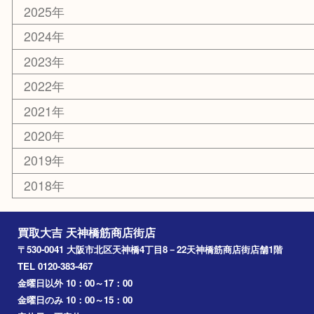
天満駅
吹田市
難波
羽曳野市
京橋
東大阪
十三
都島区
北浜
堺市
淀川区
梅田
門真市
桜ノ宮
心斎橋
道頓堀