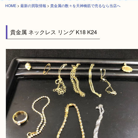
HOME
>
最新の買取情報
>
貴金属の数々を天神橋筋で売るなら当店へ
貴金属 ネックレス リング K18 K24