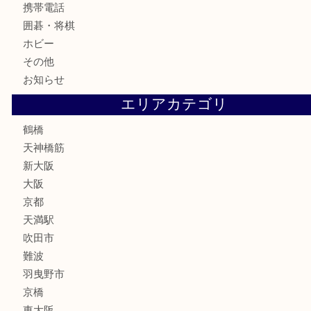
切手
鉄道模型
テレホンカード
骨董品
古美術品
スポーツ用品
家電
喫煙具
線香
文房具
釣り道具
楽器
フレグランス
化粧品
MLM
サプリメント