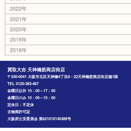
京橋
東大阪
十三
都島区
北浜
堺市
淀川区
梅田
門真市
桜ノ宮
心斎橋
道頓堀
アーカイブ
2026年