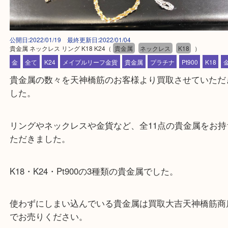
公開日:2022/01/19 最終更新日:2022/01/04
貴金属 ネックレス リング K18 K24
（
貴金属
ネックレス
K18
）
金
全て
K24
メイプルリーフ金貨
貴金属
プラチナ
Pt900
K
貴金属の数々を天神橋筋のお客様より買取させてい
した。
リングやネックレスや金貨など、全11点の貴金属を
ただきました。